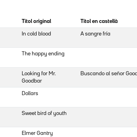
Títol original
Títol en castellà
In cold blood
A sangre fría
The happy ending
Looking for Mr.
Buscando al señor Goo
Goodbar
Dollars
Sweet bird of youth
Elmer Gantry