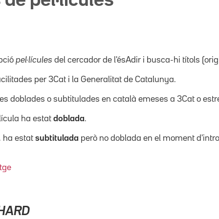
 de pel·lícules
pció
pel·lícules
del cercador de l'ésAdir i busca-hi títols (orig
acilitades per 3Cat i la Generalitat de Catalunya.
ícules doblades o subtitulades en català emeses a 3Cat o es
·lícula ha estat
doblada
.
, ha estat
subtitulada
però no doblada en el moment d'intro
tge
CHARD