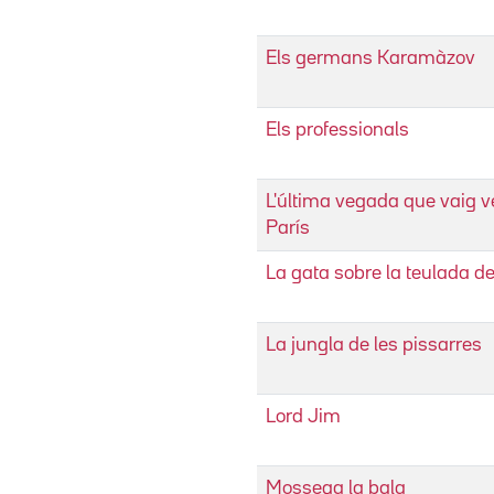
Els germans Karamàzov
Els professionals
L'última vegada que vaig v
París
La gata sobre la teulada de
La jungla de les pissarres
Lord Jim
Mossega la bala