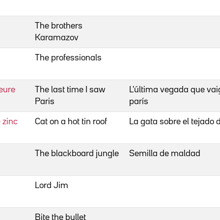
The brothers
Karamazov
The professionals
eure
The last time I saw
L'última vegada que vai
Paris
parís
 zinc
Cat on a hot tin roof
La gata sobre el tejado 
The blackboard jungle
Semilla de maldad
Lord Jim
Bite the bullet