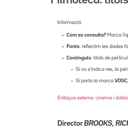
Filmoteca: títols
Informació:
Com es consulta?
Marca l'o
Fonts
: reflectim les dades f
Continguts
: títols de pel·l
Si no s'indica res, la pel
Si porta la marca
VOSC
Enllaços externs: cinema i dobla
Director
BROOKS, RI