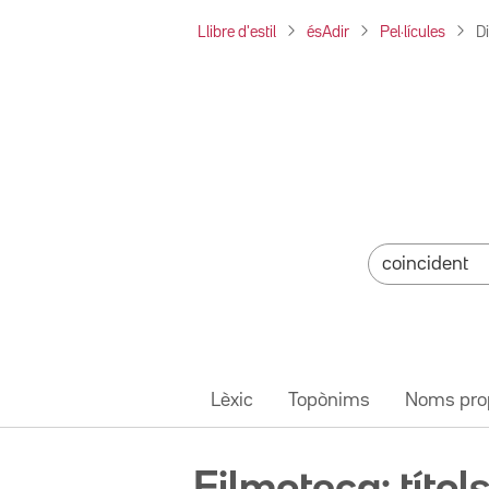
Llibre d'estil
ésAdir
Pel·lícules
D
Lèxic
Topònims
Noms pro