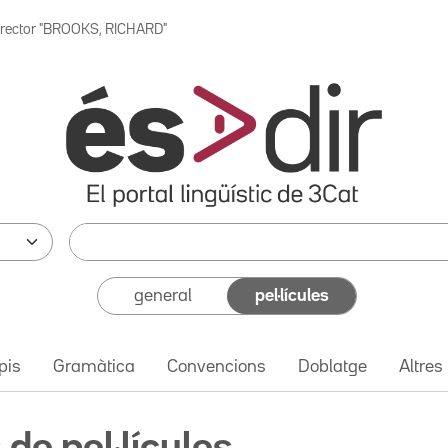
irector "BROOKS, RICHARD"
general
pel·lícules
pis
Gramàtica
Convencions
Doblatge
Altres