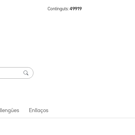
Continguts:
49919
 llengües
Enllaços