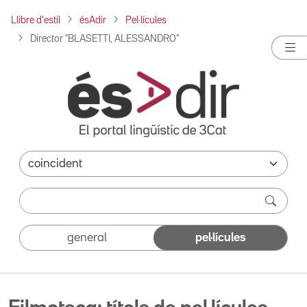
Llibre d'estil
ésAdir
Pel·lícules
Director "BLASETTI, ALESSANDRO"
general
pel·lícules