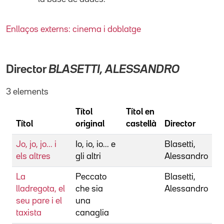
Enllaços externs: cinema i doblatge
Director
BLASETTI, ALESSANDRO
3 elements
Títol
Títol en
Títol
original
castellà
Director
Jo, jo, jo... i
Io, io, io... e
Blasetti,
els altres
gli altri
Alessandro
La
Peccato
Blasetti,
lladregota, el
che sia
Alessandro
seu pare i el
una
taxista
canaglia