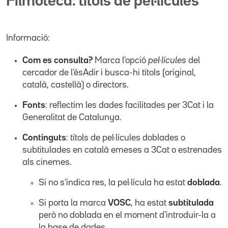
Filmoteca: títols de pel·lícules
Informació:
Com es consulta?
Marca l'opció
pel·lícules
del
cercador de l'ésAdir i busca-hi títols (original,
català, castellà) o directors.
Fonts
: reflectim les dades facilitades per 3Cat i la
Generalitat de Catalunya.
Continguts
: títols de pel·lícules doblades o
subtitulades en català emeses a 3Cat o estrenades
als cinemes.
Si no s'indica res, la pel·lícula ha estat
doblada
.
Si porta la marca
VOSC
, ha estat
subtitulada
però no doblada en el moment d'introduir-la a
la base de dades.