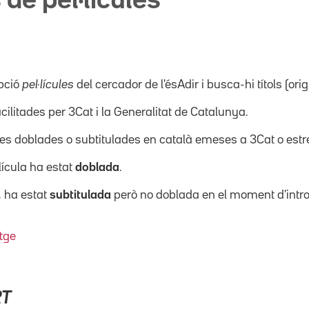
 de pel·lícules
pció
pel·lícules
del cercador de l'ésAdir i busca-hi títols (orig
acilitades per 3Cat i la Generalitat de Catalunya.
ícules doblades o subtitulades en català emeses a 3Cat o es
·lícula ha estat
doblada
.
, ha estat
subtitulada
però no doblada en el moment d'intro
tge
RT