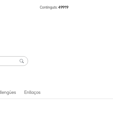
Continguts:
49919
 llengües
Enllaços