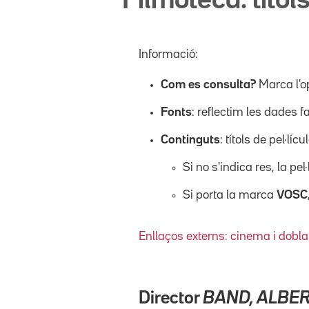
Filmoteca: títols
Informació:
Com es consulta?
Marca l'o
Fonts
: reflectim les dades f
Continguts
: títols de pel·l
Si no s'indica res, la pel
Si porta la marca
VOSC
Enllaços externs: cinema i dobla
Director
BAND, ALBE