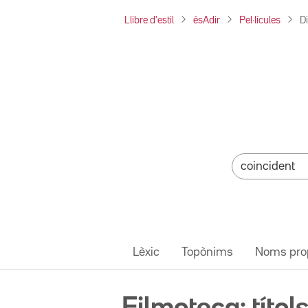
Llibre d'estil
ésAdir
Pel·lícules
D
Lèxic
Topònims
Noms pro