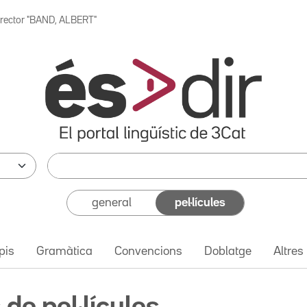
irector "BAND, ALBERT"
general
pel·lícules
pis
Gramàtica
Convencions
Doblatge
Altres