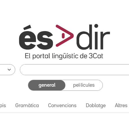
general
pel·lícules
pis
Gramàtica
Convencions
Doblatge
Altres