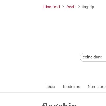
Llibre d'estil
ésAdir
flagship
Lèxic
Topònims
Noms pro