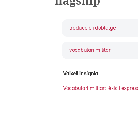
flagship
traducció i doblatge
vocabulari militar
Vaixell insígnia
.
Vocabulari militar: lèxic i expre