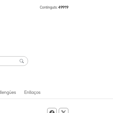
Continguts:
49919
 llengües
Enllaços