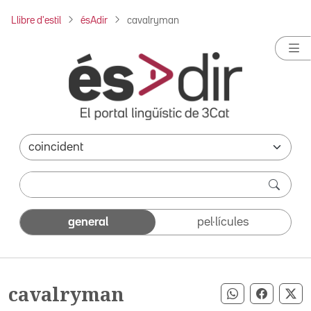
Llibre d'estil
ésAdir
cavalryman
general
pel·lícules
cavalryman
Compartir pe
Compart
Co