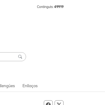
Continguts:
49919
 llengües
Enllaços