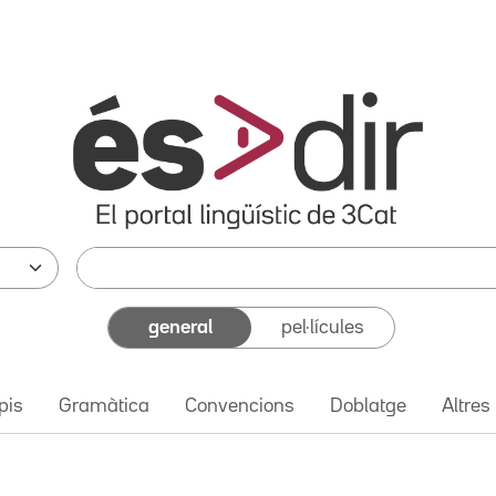
general
pel·lícules
pis
Gramàtica
Convencions
Doblatge
Altres