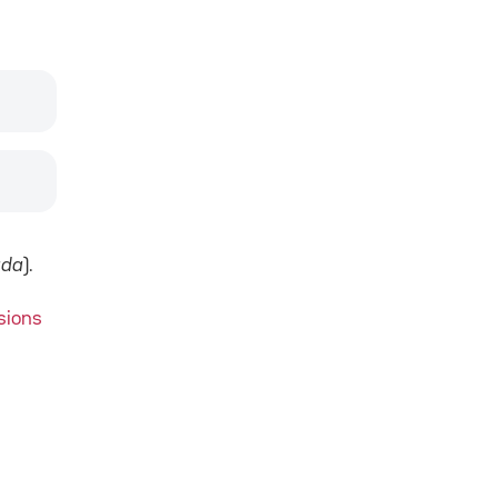
da
).
ssions