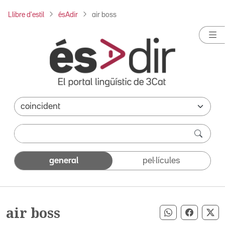
Llibre d'estil
ésAdir
air boss
general
pel·lícules
air boss
Compartir pe
Compart
Co