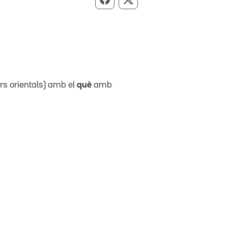
Compartir per Facebook
Compartir per X
rs orientals) amb el
què
amb