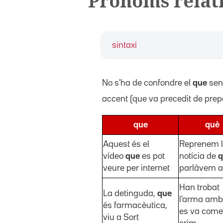
Pronoms relat
sintaxi
No s'ha de confondre el
que
sen
accent (que va precedit de prepo
que
què
Aquest és el
Reprenem 
vídeo
que
es pot
notícia de
q
veure per internet
parlàvem a
Han trobat
La detinguda,
que
l'arma am
és farmacèutica,
es va comet
viu a Sort