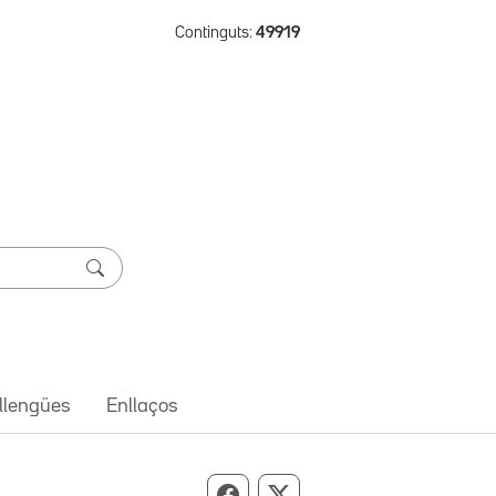
Continguts:
49919
 llengües
Enllaços