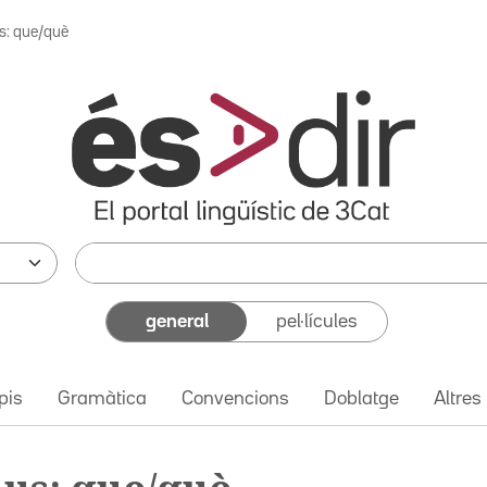
s: que/què
general
pel·lícules
pis
Gramàtica
Convencions
Doblatge
Altres