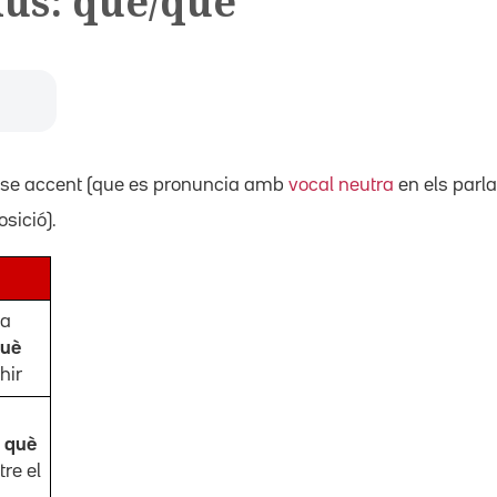
ius: que/què
se accent (que es pronuncia amb
vocal neutra
en els parla
sició).
la
uè
hir
b
què
re el