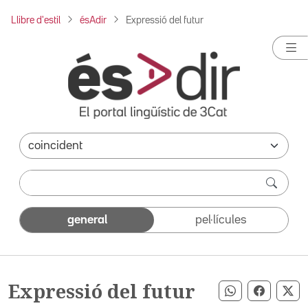
Llibre d'estil
ésAdir
Expressió del futur
general
pel·lícules
Expressió del futur
Compartir pe
Compart
Co