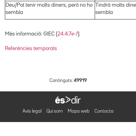
Deu/Pot tenir molts diners, però no ho
Tindrà molts dine
sembla
sembla
Més informació: GIEC (
24.4.7
e-f
).
Referències temporals
Continguts:
49919
Avís legal
Qui som
Mapa web
Contacta