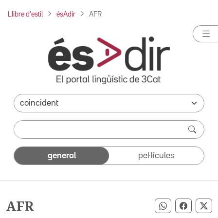
Llibre d'estil
ésAdir
AFR
general
pel·lícules
AFR
Compartir pe
Compart
Co