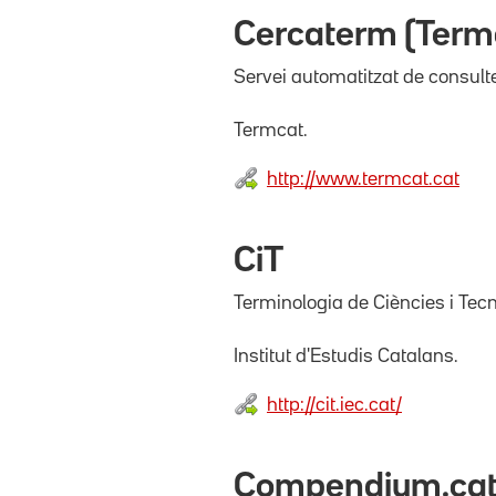
Cercaterm (Term
Servei automatitzat de consult
Termcat.
http://www.termcat.cat
CiT
Terminologia de Ciències i Tecn
Institut d'Estudis Catalans.
http://cit.iec.cat/
Compendium.ca