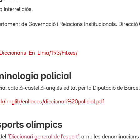
 Interreligiós.
tament de Governació i Relacions Institucionals. Direcció 
Diccionaris_En_Linia/193/Fitxes/
minologia policial
cial català-castellà-anglès editat per la Diputació de Barce
ck/imglib/enllacos/diccionari%20policial.pdf
sports olímpics
 del
"Diccionari general de l'esport"
, amb les denominacions i 