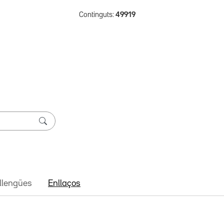
Continguts:
49919
 llengües
Enllaços