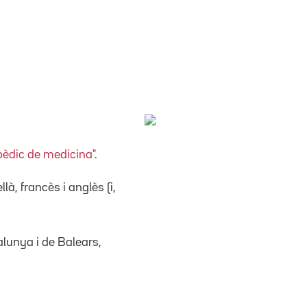
pèdic de medicina"
.
à, francès i anglès (i,
alunya i de Balears,