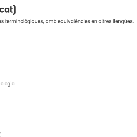
cat)
es terminològiques, amb equivalències en altres llengües.
ologia.
t