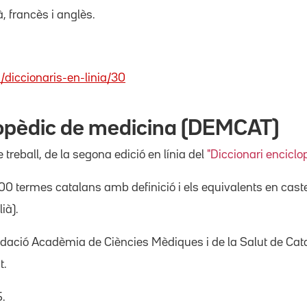
, francès i anglès.
/diccionaris-en-linia/30
lopèdic de medicina (DEMCAT)
treball, de la segona edició en línia del
"Diccionari enciclo
0 termes catalans amb definició i els equivalents en castell
lià).
undació Acadèmia de Ciències Mèdiques i de la Salut de Cat
t.
5.