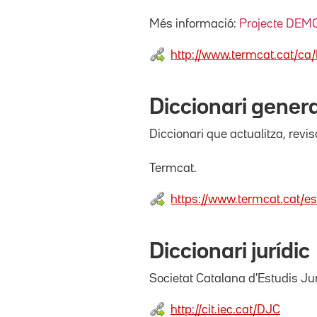
Més informació:
Projecte DEM
http://www.termcat.cat/ca/
Diccionari genera
Diccionari que actualitza, revis
Termcat.
https://www.termcat.cat/es
Diccionari jurídic
Societat Catalana d'Estudis Juríd
http://cit.iec.cat/DJC