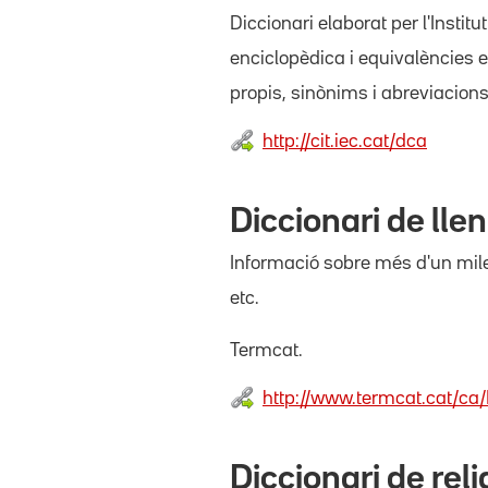
Diccionari elaborat per l'Insti
enciclopèdica i equivalències en
propis, sinònims i abreviacions
http://cit.iec.cat/dca
Diccionari de ll
Informació sobre més d'un miler 
etc.
Termcat.
http://www.termcat.cat/ca
Diccionari de rel