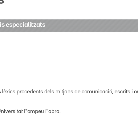
s
is especialitzats
xics procedents dels mitjans de comunicació, escrits i oral
Universitat Pompeu Fabra.