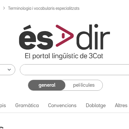
Terminologia i vocabularis especialitzats
general
pel·lícules
pis
Gramàtica
Convencions
Doblatge
Altres