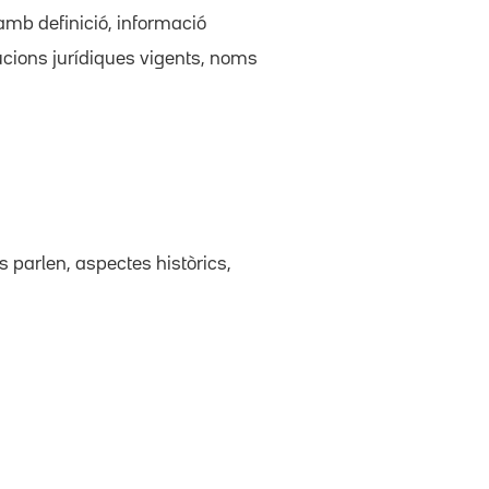
amb definició, informació
itucions jurídiques vigents, noms
es parlen, aspectes històrics,