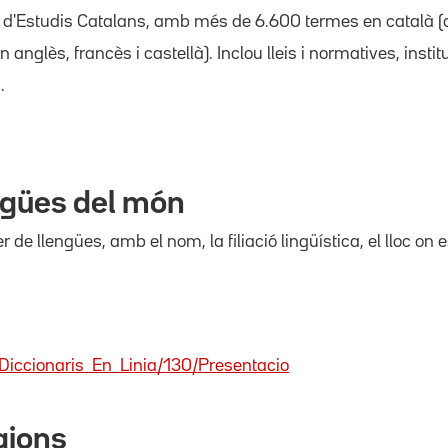
tut d'Estudis Catalans, amb més de 6.600 termes en català (
 anglès, francès i castellà). Inclou lleis i normatives, inst
.
engües del món
de llengües, amb el nom, la filiació lingüística, el lloc on 
/Diccionaris_En_Linia/130/Presentacio
igions