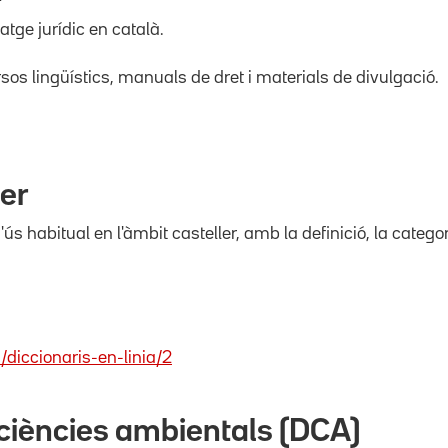
atge jurídic en català.
rsos lingüístics, manuals de dret i materials de divulgació.
ler
s habitual en l'àmbit casteller, amb la definició, la catego
/diccionaris-en-linia/2
 ciències ambientals (DCA)