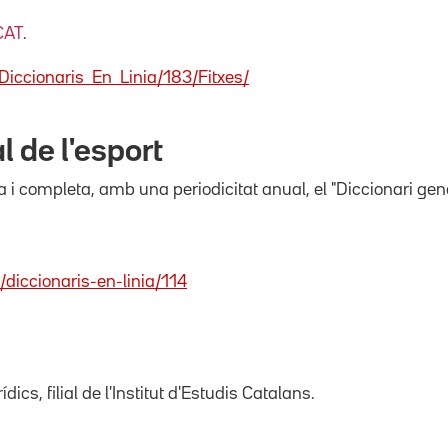
CAT
.
Diccionaris_En_Linia/183/Fitxes/
l de l'esport
a i completa, amb una periodicitat anual, el "Diccionari gene
/diccionaris-en-linia/114
ics, filial de l'Institut d'Estudis Catalans.