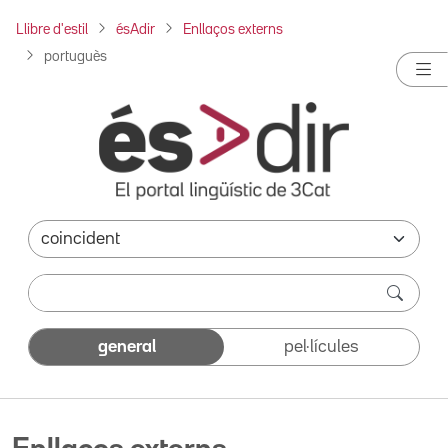
Llibre d'estil
ésAdir
Enllaços externs
portuguès
general
pel·lícules