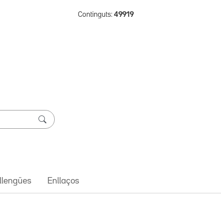
Continguts:
49919
 llengües
Enllaços