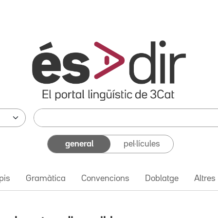
general
pel·lícules
pis
Gramàtica
Convencions
Doblatge
Altres