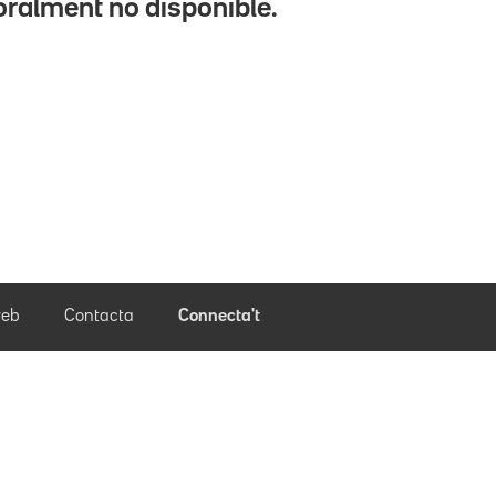
ralment no disponible.
eb
Contacta
Connecta't