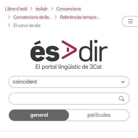
Llibre d'estil
ésAdir
Convencions
Convencions de lle...
Referències tempor...
El canvi de dia
general
pel·lícules