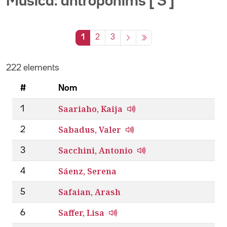
Música: antropònims [ S ]
1
2
3
222 elements
#
Nom
Saariaho, Kaija
1
Sabadus, Valer
2
Sacchini, Antonio
3
Sáenz, Serena
4
Safaian, Arash
5
Saffer, Lisa
6