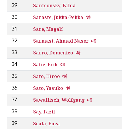
Santcovsky, Fabià
29
Saraste, Jukka-Pekka
30
Sare, Magalí
31
Sarmast, Ahmad Naser
32
Sarro, Domenico
33
Satie, Erik
34
Sato, Hiroo
35
Sato, Yasuko
36
Sawallisch, Wolfgang
37
Say, Fazil
38
Scala, Enea
39