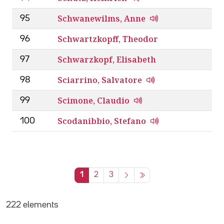
Schwanewilms, Anne
95
Schwartzkopff, Theodor
96
Schwarzkopf, Elisabeth
97
Sciarrino, Salvatore
98
Scimone, Claudio
99
Scodanibbio, Stefano
100
1
2
3
222 elements