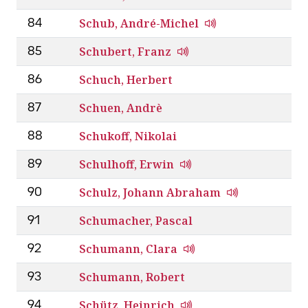
Schub, André-Michel
84
Schubert, Franz
85
Schuch, Herbert
86
Schuen, Andrè
87
Schukoff, Nikolai
88
Schulhoff, Erwin
89
Schulz, Johann Abraham
90
Schumacher, Pascal
91
Schumann, Clara
92
Schumann, Robert
93
Schütz, Heinrich
94