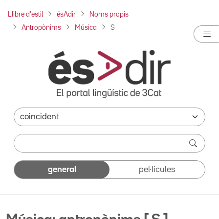
Llibre d'estil
ésAdir
Noms propis
Antropònims
Música
S
general
pel·lícules