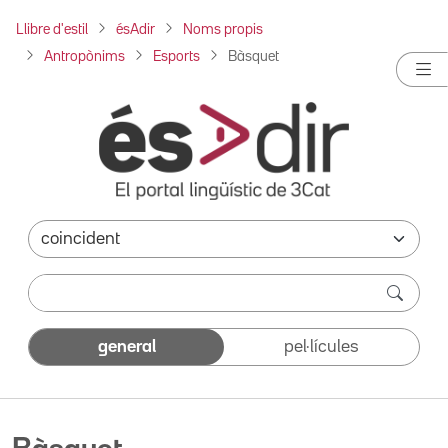
Llibre d'estil
ésAdir
Noms propis
Antropònims
Esports
Bàsquet
general
pel·lícules