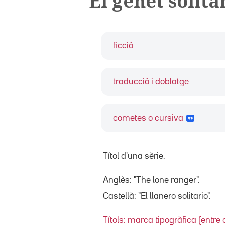
El genet solita
ficció
traducció i doblatge
cometes o cursiva
Títol d'una sèrie.
Anglès: "The lone ranger".
Castellà: "El llanero solitario".
Títols: marca tipogràfica (entre