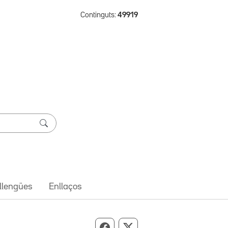
Continguts:
49919
 llengües
Enllaços