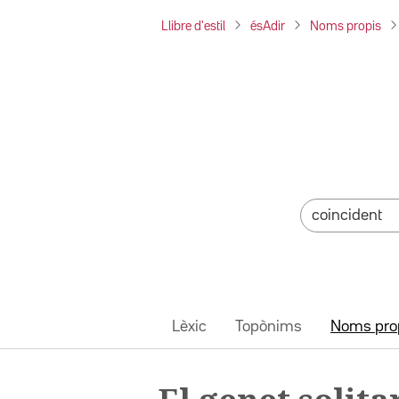
Llibre d'estil
ésAdir
Noms propis
Lèxic
Topònims
Noms pro