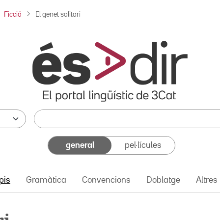
Ficció
El genet solitari
general
pel·lícules
pis
Gramàtica
Convencions
Doblatge
Altres