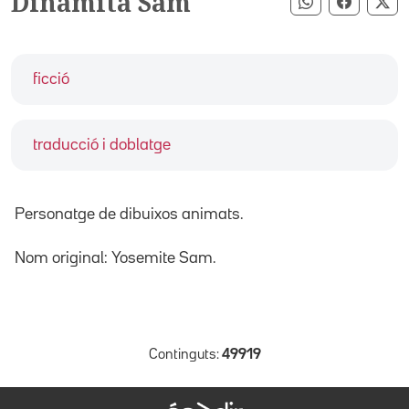
Dinamita Sam
Compartir pe
Compart
Co
ficció
traducció i doblatge
Personatge de dibuixos animats.
Nom original: Yosemite Sam.
Continguts:
49919