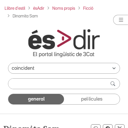
Llibre d'estil
ésAdir
Noms propis
Ficció
Dinamita Sam
general
pel·lícules