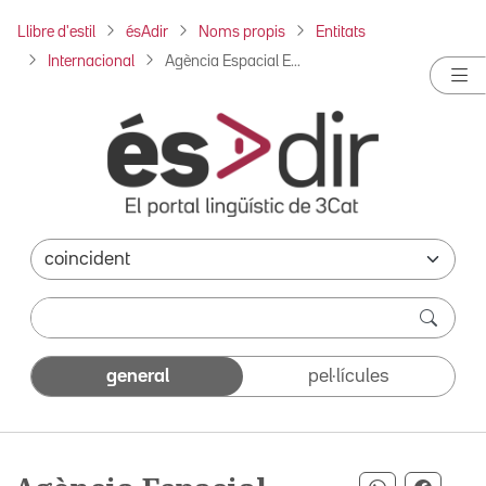
Llibre d'estil
ésAdir
Noms propis
Entitats
Internacional
Agència Espacial E...
general
pel·lícules