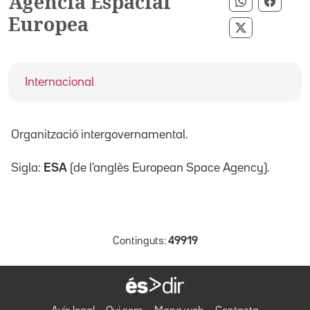
Agència Espacial
Compartir 
Compar
Europea
Compartir p
Internacional
Organització intergovernamental.
Sigla:
ESA
(de l'anglès European Space Agency).
Continguts:
49919