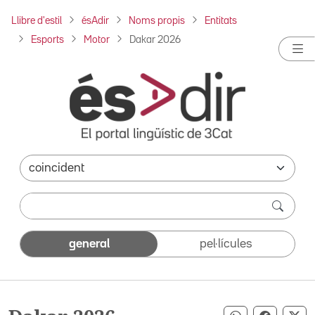
Llibre d'estil
ésAdir
Noms propis
Entitats
Esports
Motor
Dakar 2026
general
pel·lícules