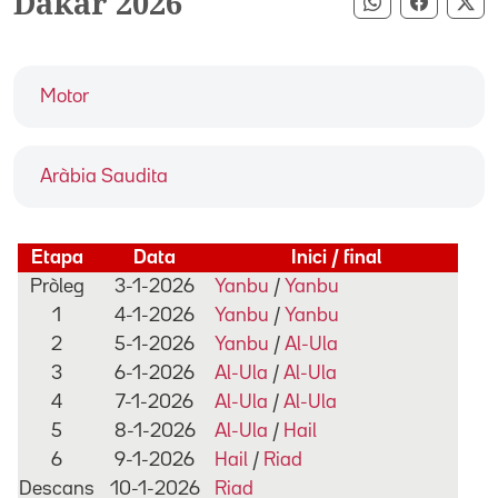
Dakar 2026
Compartir pe
Compart
Co
Motor
Aràbia Saudita
Etapa
Data
Inici / final
Pròleg
3-1-2026
Yanbu
/
Yanbu
1
4-1-2026
Yanbu
/
Yanbu
2
5-1-2026
Yanbu
/
Al-Ula
3
6-1-2026
Al-Ula
/
Al-Ula
4
7-1-2026
Al-Ula
/
Al-Ula
5
8-1-2026
Al-Ula
/
Hail
6
9-1-2026
Hail
/
Riad
Descans
10-1-2026
Riad