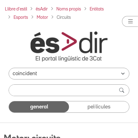
Llibre d'estil
ésAdir
Noms propis
Entitats
Esports
Motor
Circuits
general
pel·lícules