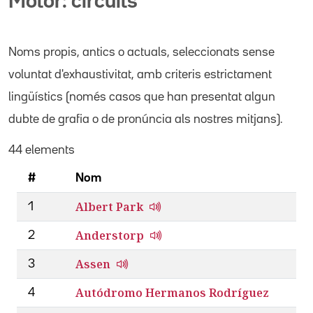
Motor: circuits
Noms propis
, antics o actuals,
seleccionats sense
voluntat d'exhaustivitat, amb criteris estrictament
lingüístics (només casos que han presentat algun
dubte de grafia o de pronúncia als nostres mitjans).
44 elements
#
Nom
Albert Park
1
Anderstorp
2
Assen
3
Autódromo Hermanos Rodríguez
4