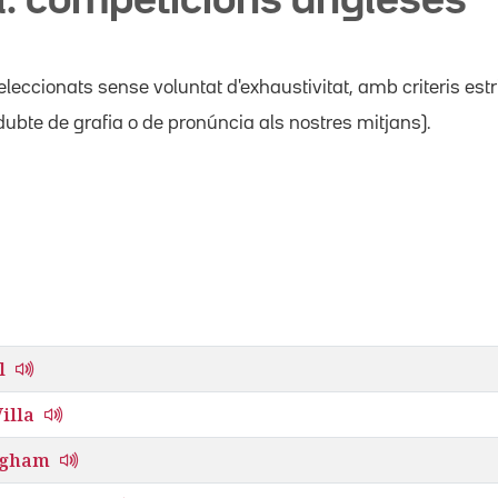
l: competicions angleses
leccionats sense voluntat d'exhaustivitat, amb criteris est
ubte de grafia o de pronúncia als nostres mitjans).
l
illa
ngham