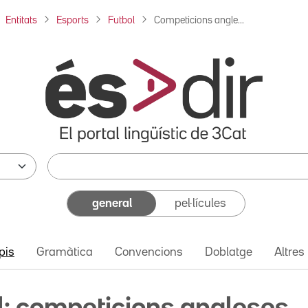
Entitats
Esports
Futbol
Competicions angle...
general
pel·lícules
pis
Gramàtica
Convencions
Doblatge
Altres