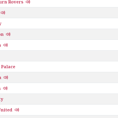
urn Rovers
y
on
a
 Palace
n
m
ty
United