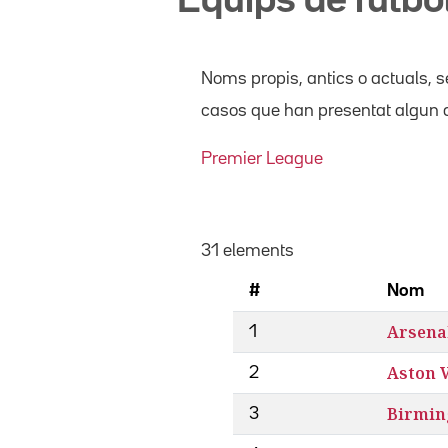
Equips de futbo
Noms propis
, antics o actuals,
se
casos que han presentat algun d
Premier League
31 elements
#
Nom
Arsena
1
Aston V
2
Birmi
3