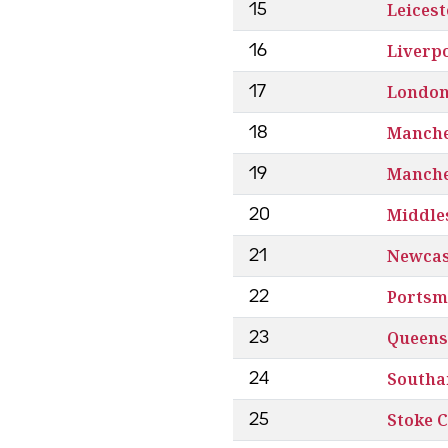
Leicest
15
Liverp
16
London
17
Manche
18
Manche
19
Middle
20
Newcas
21
Portsm
22
Queens
23
South
24
Stoke C
25