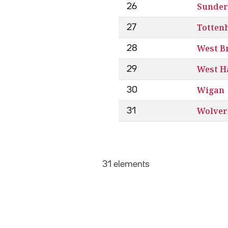
Sunder
26
Totten
27
West B
28
West 
29
Wigan
30
Wolve
31
31 elements