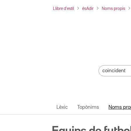
Llibre d'estil
ésAdir
Noms propis
Lèxic
Topònims
Noms pro