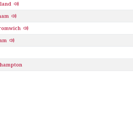
land
ham
romwich
Ham
rhampton