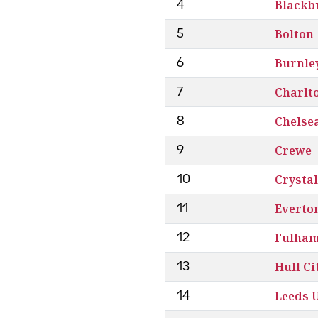
Blackb
4
Bolton
5
Burnle
6
Charlt
7
Chelse
8
Crewe
9
Crystal
10
Everto
11
Fulha
12
Hull Ci
13
Leeds 
14