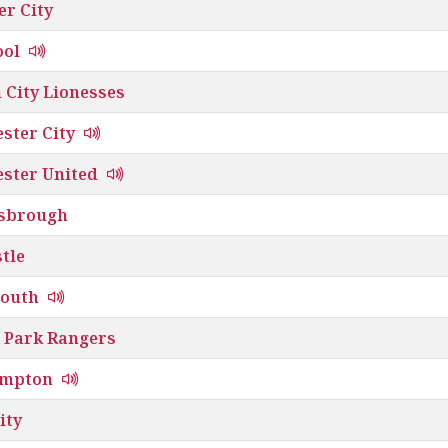
er City
ool
 City Lionesses
ster City
ster United
sbrough
tle
outh
 Park Rangers
ampton
ity