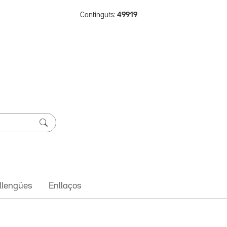
Continguts:
49919
 llengües
Enllaços