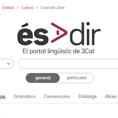
Entitats
Cultura
Casa del Llibre
general
pel·lícules
pis
Gramàtica
Convencions
Doblatge
Altres