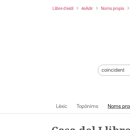
Llibre d'estil
ésAdir
Noms propis
Lèxic
Topònims
Noms pro