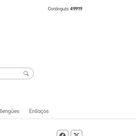
Continguts:
49919
 llengües
Enllaços