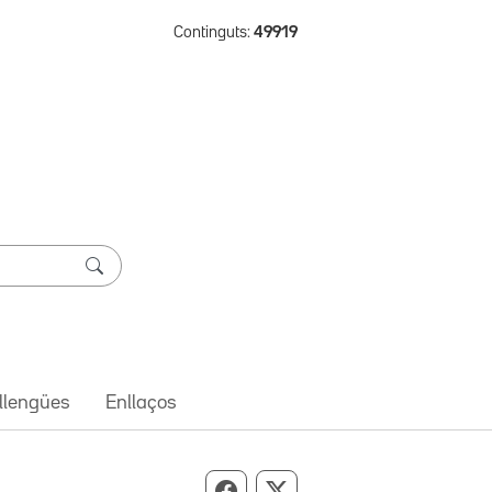
Continguts:
49919
 llengües
Enllaços