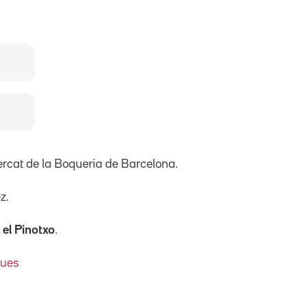
mercat de la Boqueria de Barcelona.
z.
i
el Pinotxo
.
ques