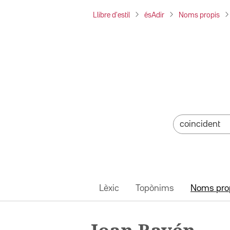
Llibre d'estil
ésAdir
Noms propis
Lèxic
Topònims
Noms pro