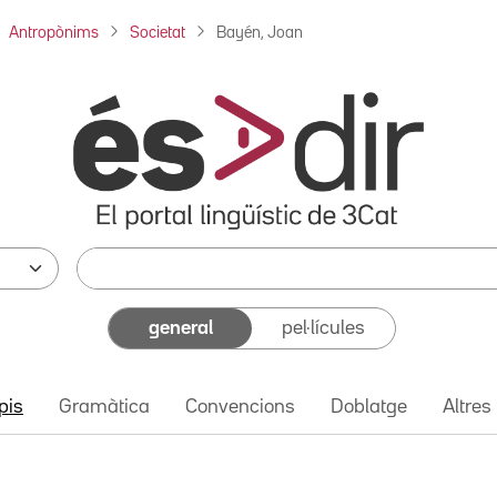
Antropònims
Societat
Bayén, Joan
general
pel·lícules
pis
Gramàtica
Convencions
Doblatge
Altres