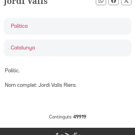
Jordi Valls
Compartir pe
Compart
Co
Política
Catalunya
Polític.
Nom complet: Jordi Valls Riera.
Continguts:
49919