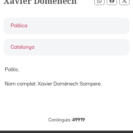
Xavier Domènech
Compartir pe
Compart
Co
Política
Catalunya
Polític.
Nom complet: Xavier Domènech Sampere.
Continguts:
49919