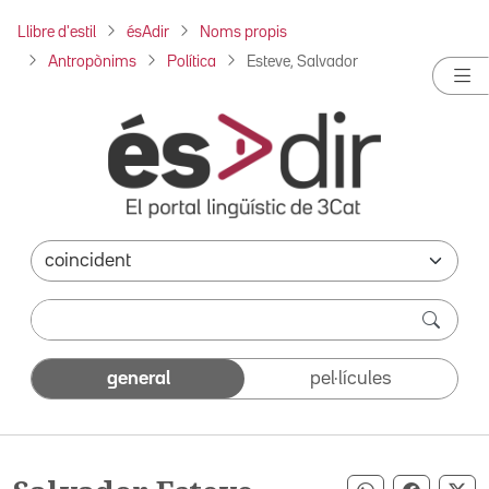
Llibre d'estil
ésAdir
Noms propis
Antropònims
Política
Esteve, Salvador
general
pel·lícules