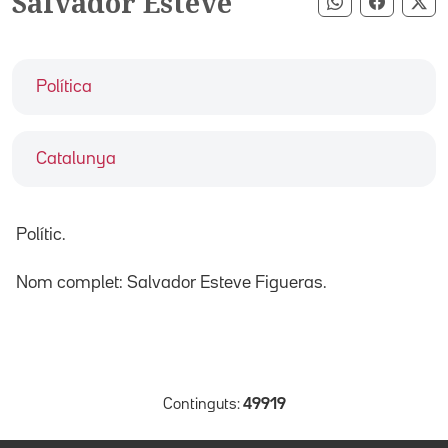
Salvador Esteve
Compartir pe
Compart
Co
Política
Catalunya
Polític.
Nom complet: Salvador Esteve Figueras.
Continguts:
49919