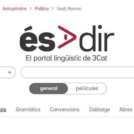
Antropònims
Política
Usall, Ramon
general
pel·lícules
pis
Gramàtica
Convencions
Doblatge
Altres