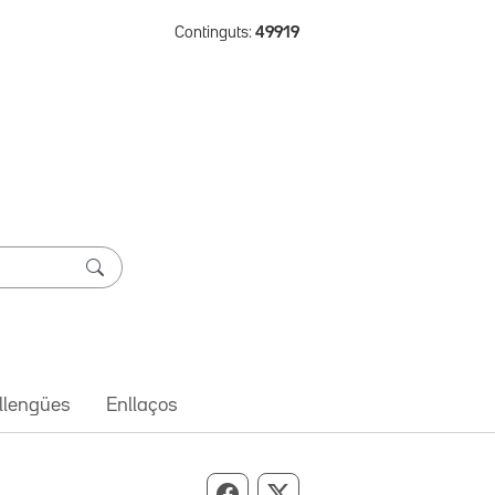
Continguts:
49919
 llengües
Enllaços