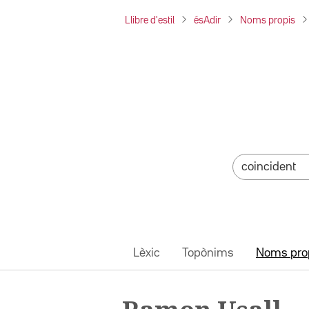
Llibre d'estil
ésAdir
Noms propis
Lèxic
Topònims
Noms pro