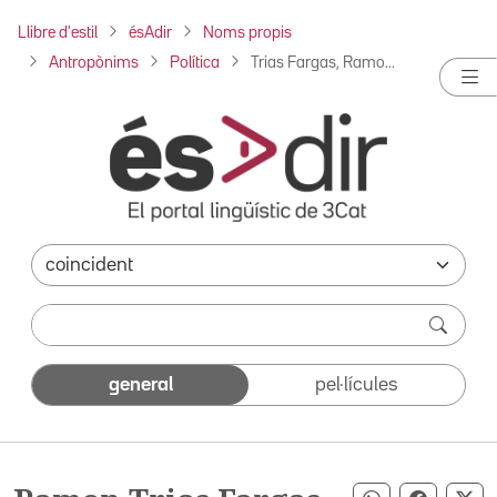
Llibre d'estil
ésAdir
Noms propis
Antropònims
Política
Trias Fargas, Ramo...
general
pel·lícules