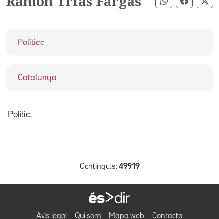
Ramon Trias Fargas
Compartir pe
Compart
Co
Política
Catalunya
Polític.
Continguts:
49919
Avís legal
Qui som
Mapa web
Contacta