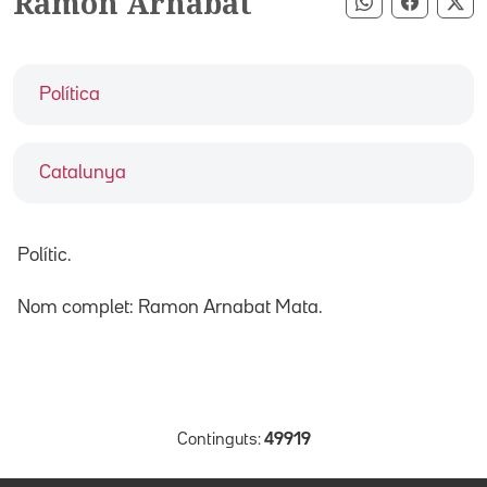
Ramon Arnabat
Compartir pe
Compart
Co
Política
Catalunya
Polític.
Nom complet: Ramon Arnabat Mata.
Continguts:
49919