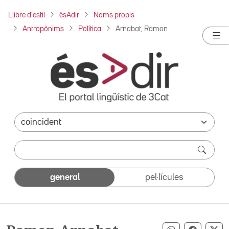
Llibre d'estil
ésAdir
Noms propis
Antropònims
Política
Arnabat, Ramon
general
pel·lícules