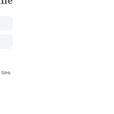
lle
Sifré.