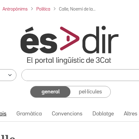
Antropònims
Política
Calle, Noemí de la...
general
pel·lícules
pis
Gramàtica
Convencions
Doblatge
Altres