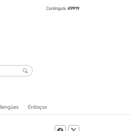
Continguts:
49919
 llengües
Enllaços