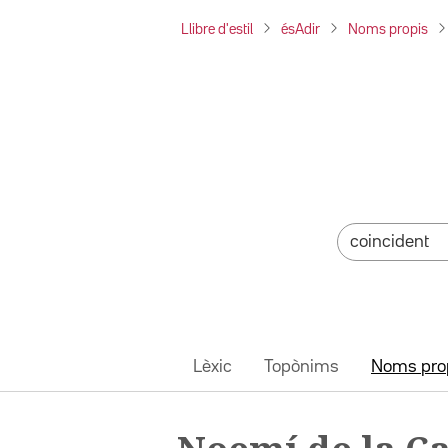
Llibre d'estil
ésAdir
Noms propis
Lèxic
Topònims
Noms pro