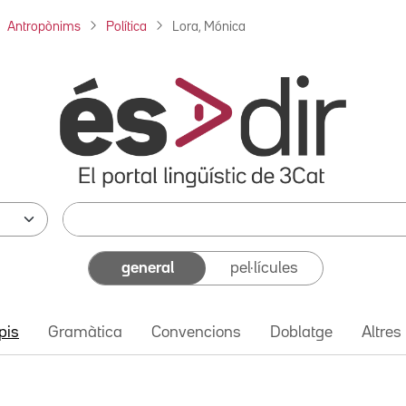
Antropònims
Política
Lora, Mónica
general
pel·lícules
pis
Gramàtica
Convencions
Doblatge
Altres