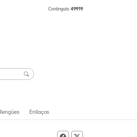
Continguts:
49919
 llengües
Enllaços