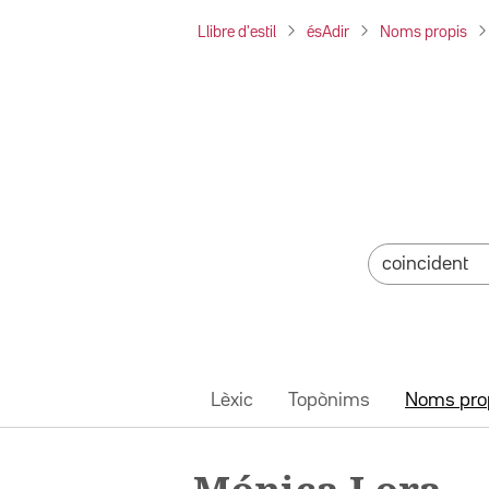
Llibre d'estil
ésAdir
Noms propis
Lèxic
Topònims
Noms pro