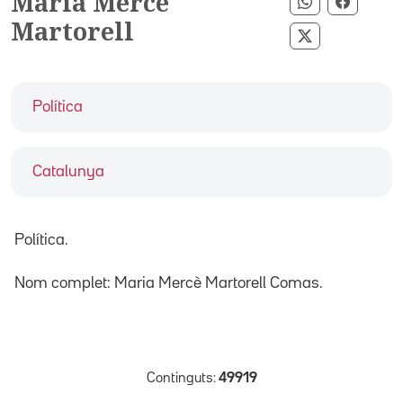
Maria Mercè
Compartir p
Compart
Martorell
Compartir pe
Política
Catalunya
Política.
Nom complet: Maria Mercè Martorell Comas.
Continguts:
49919