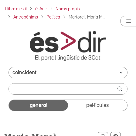
Llibre d'estil
ésAdir
Noms propis
Antropònims
Política
Martorell, Maria M...
general
pel·lícules