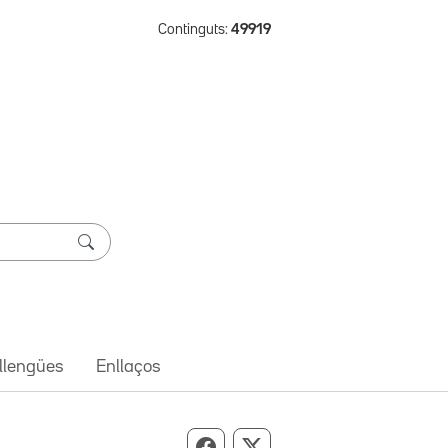
Continguts:
49919
 llengües
Enllaços