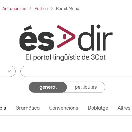
Antropònims
Política
Burrel, Maria
general
pel·lícules
pis
Gramàtica
Convencions
Doblatge
Altres