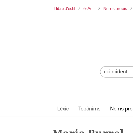
Llibre d'estil
ésAdir
Noms propis
Lèxic
Topònims
Noms pro