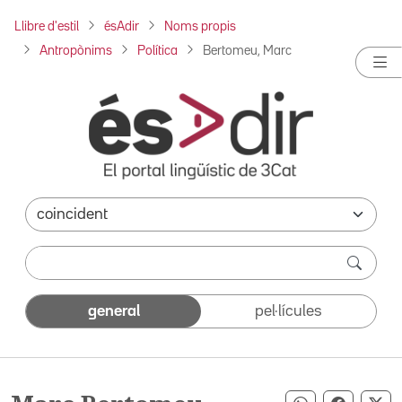
Llibre d'estil
ésAdir
Noms propis
Antropònims
Política
Bertomeu, Marc
general
pel·lícules