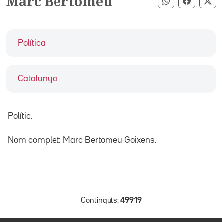
Marc Bertomeu
Compartir pe
Compart
Co
Política
Catalunya
Polític.
Nom complet: Marc Bertomeu Goixens.
Continguts:
49919