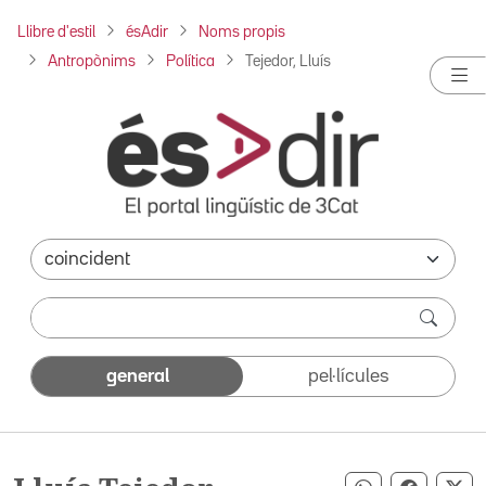
Llibre d'estil
ésAdir
Noms propis
Antropònims
Política
Tejedor, Lluís
general
pel·lícules