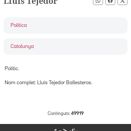
Lluís Tejedor
Compartir pe
Compart
Co
Política
Catalunya
Polític.
Nom complet: Lluís Tejedor Ballesteros.
Continguts:
49919