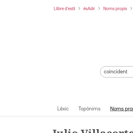
Llibre d'estil
ésAdir
Noms propis
Lèxic
Topònims
Noms pro