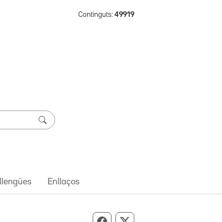
Continguts:
49919
 llengües
Enllaços