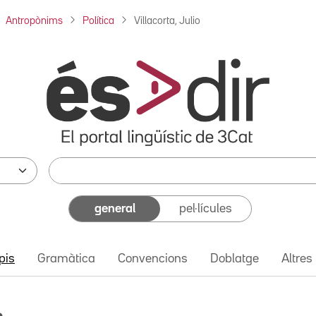
Antropònims
Política
Villacorta, Julio
general
pel·lícules
pis
Gramàtica
Convencions
Doblatge
Altres