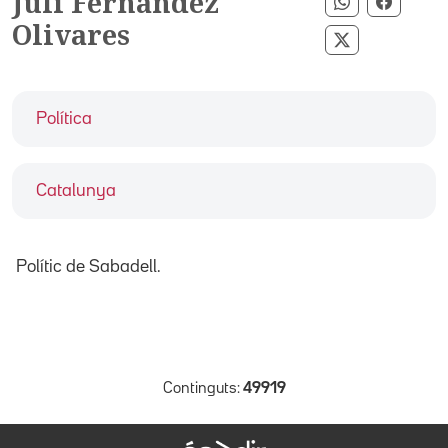
Juli Fernàndez
Compartir p
Compar
Olivares
Compartir pe
Política
Catalunya
Polític de Sabadell.
Continguts:
49919