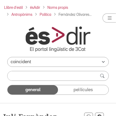
Llibre d'estil
ésAdir
Noms propis
Antropònims
Política
Fernàndez Olivares...
general
pel·lícules