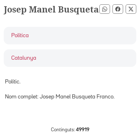
Josep Manel Busqueta
Compartir pe
Compart
Co
Política
Catalunya
Polític.
Nom complet: Josep Manel Busqueta Franco.
Continguts:
49919