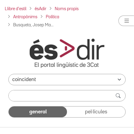
Llibre d'estil
ésAdir
Noms propis
Antropònims
Política
Busqueta, Josep Ma...
general
pel·lícules