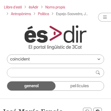
Llibre d'estil
ésAdir
Noms propis
Antropònims
Política
Espejo-Saavedra, J...
general
pel·lícules