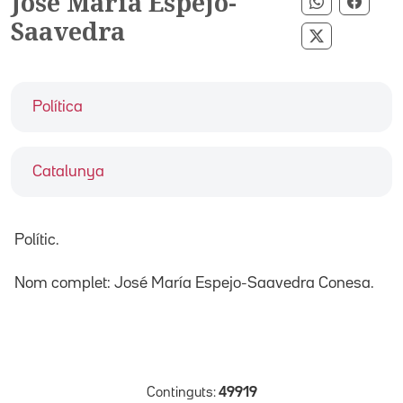
José María Espejo-
Compartir 
Compa
Saavedra
Compartir p
Política
Catalunya
Polític.
Nom complet: José María Espejo-Saavedra Conesa.
Continguts:
49919