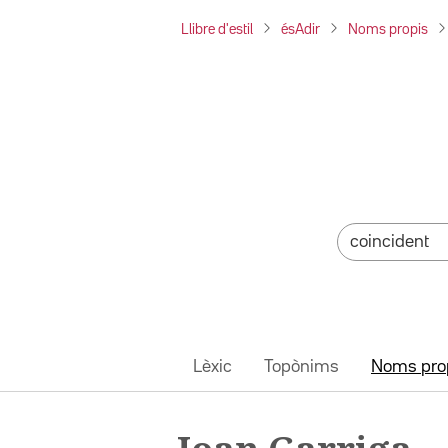
Llibre d'estil
ésAdir
Noms propis
Lèxic
Topònims
Noms pro