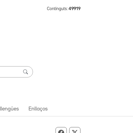
Continguts:
49919
 llengües
Enllaços