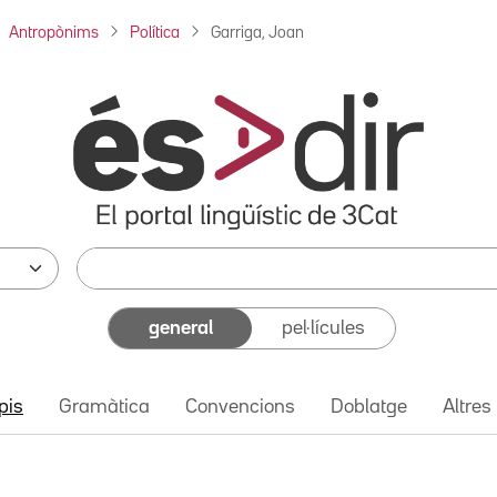
Antropònims
Política
Garriga, Joan
general
pel·lícules
pis
Gramàtica
Convencions
Doblatge
Altres