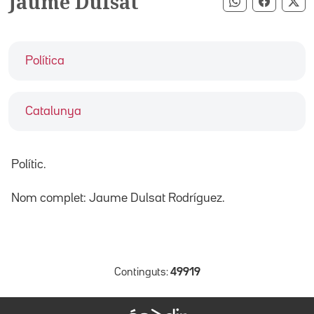
Jaume Dulsat
Compartir pe
Compart
Co
Política
Catalunya
Polític.
Nom complet: Jaume Dulsat Rodríguez.
Continguts:
49919