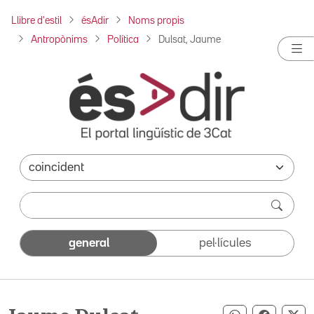
Llibre d'estil
ésAdir
Noms propis
Antropònims
Política
Dulsat, Jaume
general
pel·lícules