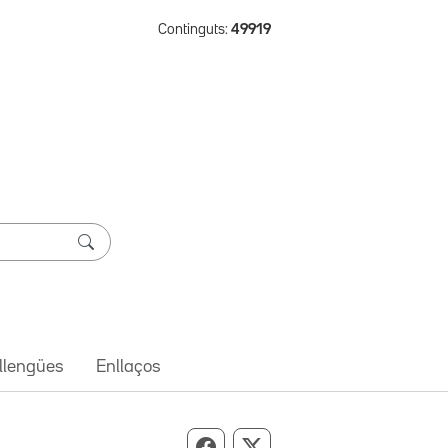
Continguts:
49919
 llengües
Enllaços