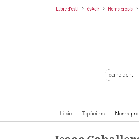
Llibre d'estil
ésAdir
Noms propis
Lèxic
Topònims
Noms pro