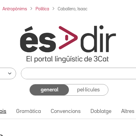
Antropònims
Política
Caballero, Isaac
general
pel·lícules
pis
Gramàtica
Convencions
Doblatge
Altres