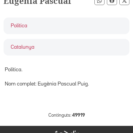
Eugènia Pascual
Compartir pe
Compart
Co
Política
Catalunya
Política.
Nom complet: Eugènia Pascual Puig.
Continguts:
49919