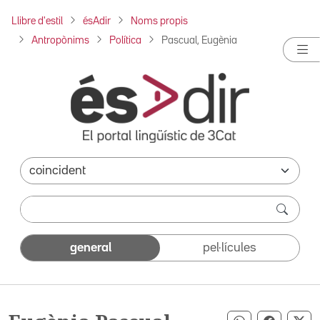
Llibre d'estil
ésAdir
Noms propis
Antropònims
Política
Pascual, Eugènia
general
pel·lícules