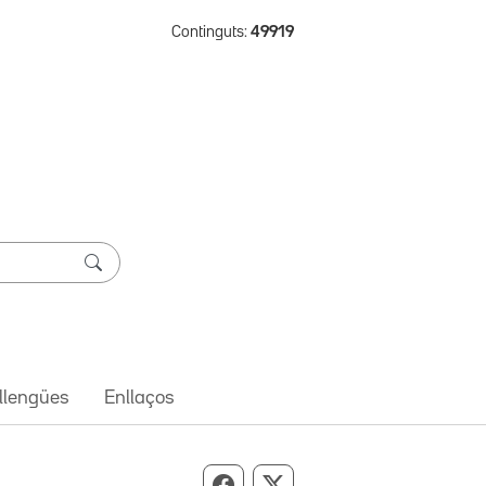
Continguts:
49919
 llengües
Enllaços