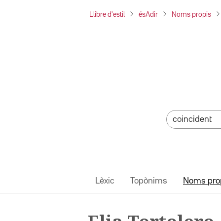
Llibre d'estil
ésAdir
Noms propis
Lèxic
Topònims
Noms pro