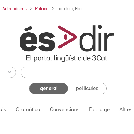
Antropònims
Política
Tortolero, Elia
general
pel·lícules
pis
Gramàtica
Convencions
Doblatge
Altres