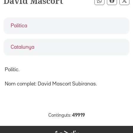
David Mascort
Compartir pe
Compart
Co
Política
Catalunya
Polític.
Nom complet: David Mascort Subiranas.
Continguts:
49919