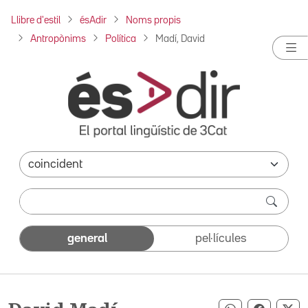
Llibre d'estil
ésAdir
Noms propis
Antropònims
Política
Madí, David
general
pel·lícules