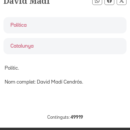
David Madí
Compartir pe
Compart
Co
Política
Catalunya
Polític.
Nom complet: David Madí Cendrós.
Continguts:
49919