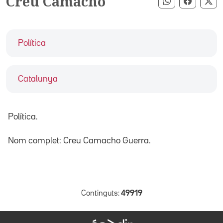
Creu Camacho
Compartir pe
Compart
Co
Política
Catalunya
Política.
Nom complet: Creu Camacho Guerra.
Continguts:
49919