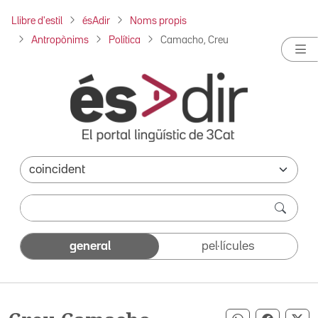
Llibre d'estil
ésAdir
Noms propis
Antropònims
Política
Camacho, Creu
general
pel·lícules