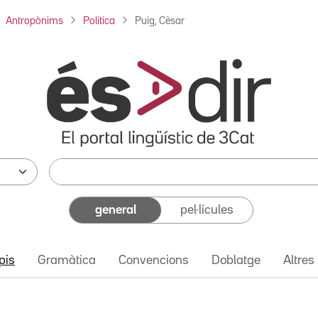
Antropònims
Política
Puig, Cèsar
general
pel·lícules
pis
Gramàtica
Convencions
Doblatge
Altres