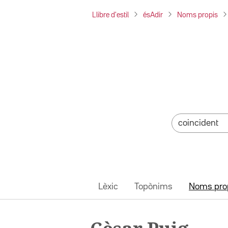
Llibre d'estil
ésAdir
Noms propis
Lèxic
Topònims
Noms pro