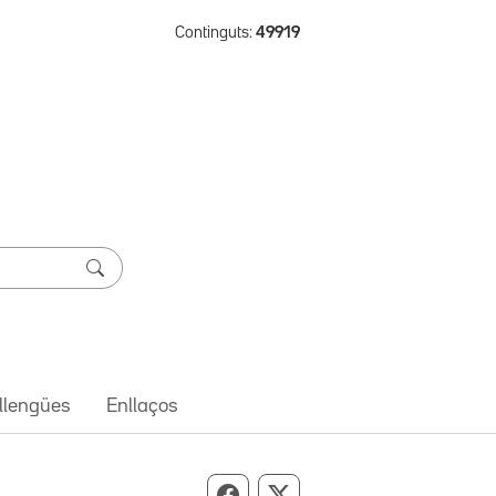
Continguts:
49919
 llengües
Enllaços