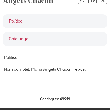
Àngels Chacón
Compartir pe
Compart
Co
Política
Catalunya
Política.
Nom complet: Maria Àngels Chacón Feixas.
Continguts:
49919