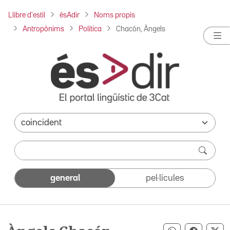
Llibre d'estil
ésAdir
Noms propis
Antropònims
Política
Chacón, Àngels
general
pel·lícules